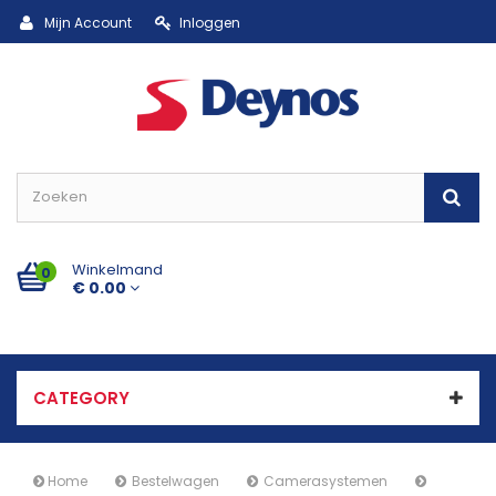
Mijn Account
Inloggen
Winkelmand
0
€ 0.00
CATEGORY
Home
Bestelwagen
Camerasystemen