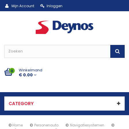
Mijn Account
Inloggen
Winkelmand
0
€ 0.00
CATEGORY
Home
Personenauto
Navigatiesystemen