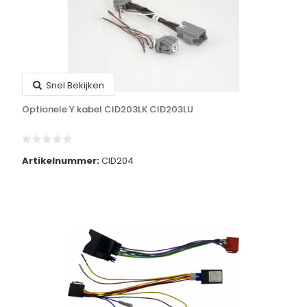
Snel Bekijken
Optionele Y kabel CID203LK CID203LU
Artikelnummer:
CID204