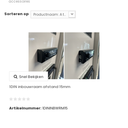
accessoires
Sorteren op
Productnaam: A tot Z
Snel Bekijken
1DIN inbouwraam afstand 15mm
Artikelnummer:
1DININBWRM15