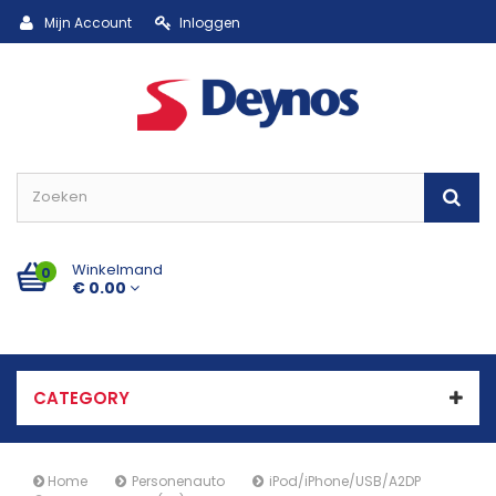
Mijn Account
Inloggen
Winkelmand
0
€ 0.00
CATEGORY
Home
Personenauto
iPod/iPhone/USB/A2DP