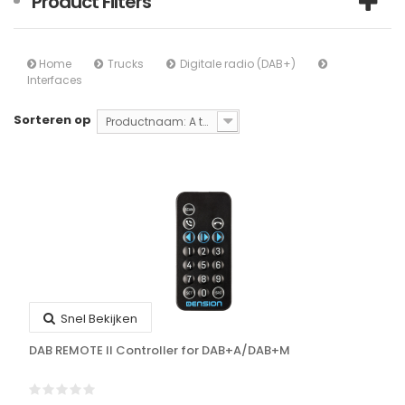
Product Filters
Home
Trucks
Digitale radio (DAB+)
Interfaces
Sorteren op
Productnaam: A tot Z
Snel Bekijken
DAB REMOTE II Controller for DAB+A/DAB+M