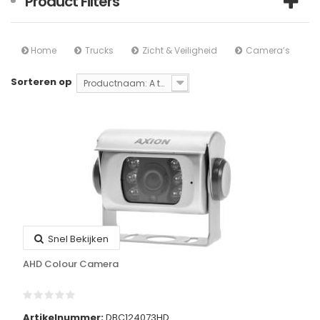
Product Filters
Home
Trucks
Zicht & Veiligheid
Camera’s
Sorteren op
Productnaam: A tot Z
Snel Bekijken
AHD Colour Camera
Artikelnummer:
DBC124073HD